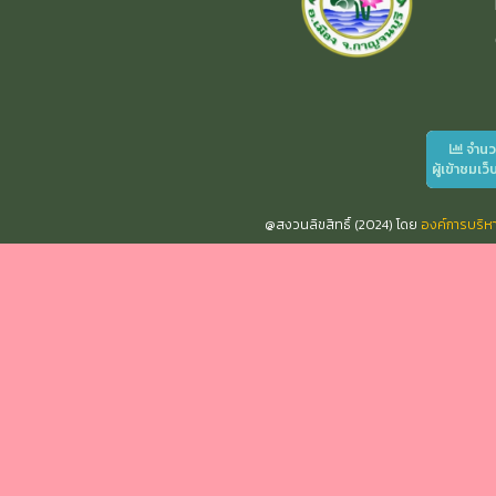
จำน
ผู้เข้าชมเว็
@สงวนลิขสิทธิ์ (2024) โดย
องค์การบริ