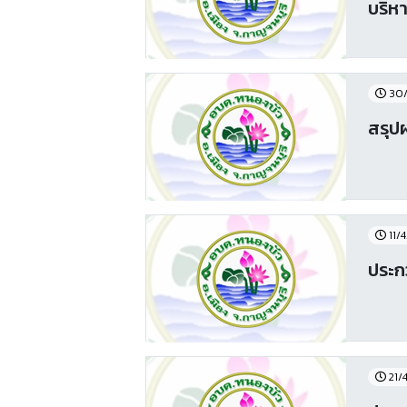
บริห
30/
สรุป
11/
ประก
21/