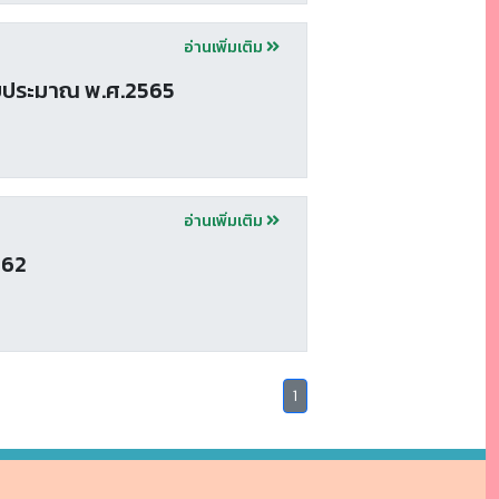
อ่านเพิ่มเติม
บประมาณ พ.ศ.2565
อ่านเพิ่มเติม
562
(
1
c
u
r
r