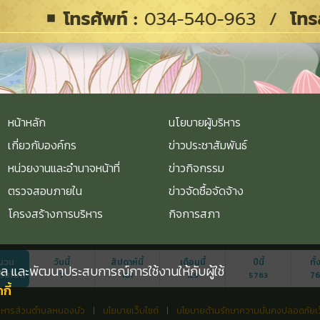
หน้าหลัก
นโยบายผู้บริหาร
เกี่ยวกับองค์กร
ข่าวประชาสัมพันธ์
หน่วยงานและอำนาจหน้าที่
ข่าวกิจกรรม
ตรวจสอบภายใน
ข่าวจัดซื้อจัดจ้าง
โครงสร้างการบริหาร
กิจการสภา
นวน
วันนี้
สัปดาห์นี้
เดือนนี้
ปีนี้
ทั
ุคคล และพัฒนาประสบการณ์การใช้งานให้กับผู้ใช้
เว็บไซต์
7
7
101
129
5763
ี้
ริหารส่วนตำบลหนองบัว
|
นโยบายเว็บไซต์
|
นโยบายด้านรักษาความมั่นคงปลอดภัยเว