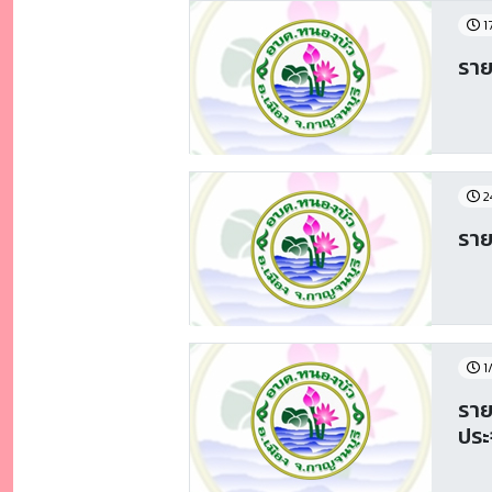
1
ราย
2
ราย
1
ราย
ประ