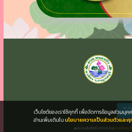
จำ
เว็บไซต์ของเราใช้คุกกี้ เพื่อจัดการข้อมูลส่วนบ
ผู้เข้าชม
อ่านเพิ่มเติมใน
นโยบายความเป็นส่วนตัวและคุกก
@สงวนลิขสิทธิ์ (2024) โดย
องค์การบ