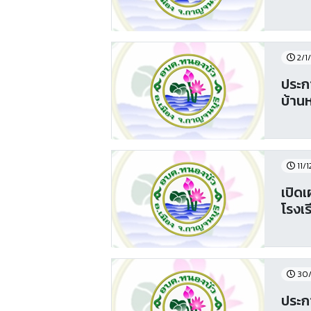
2/1
ประก
บ้าน
11/1
เปิด
โรงเ
30/
ประกา