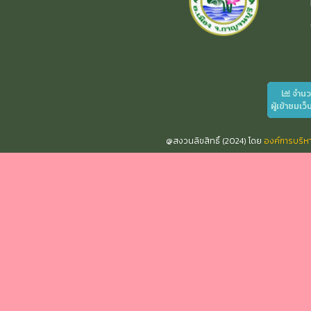
จำน
ผู้เข้าชมเว็
@สงวนลิขสิทธิ์ (2024) โดย
องค์การบริ