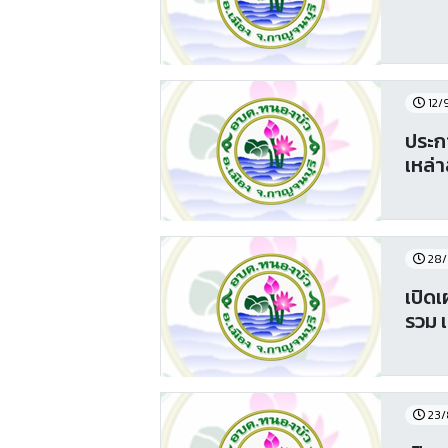
12/
ประก
เหล่าส
28/
เปิด
รวม เ
23/