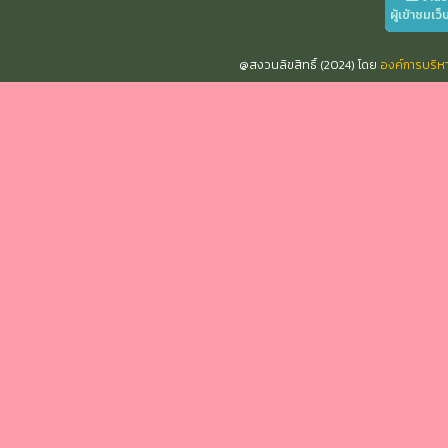
ผู้เข้าชมเว็
@สงวนลิขสิทธิ์ (2024) โดย
องค์การบริ