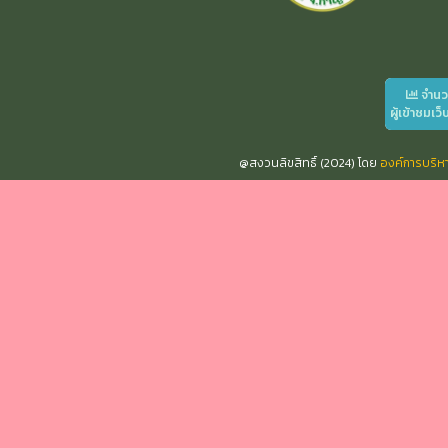
จำน
ผู้เข้าชมเว็
@สงวนลิขสิทธิ์ (2024) โดย
องค์การบริ