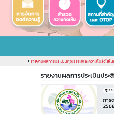
รายงานผลการประเมินคุณธรรมและความโปร่งใสใน
รายงานผลการประเมินประสิ
23/
การต
256