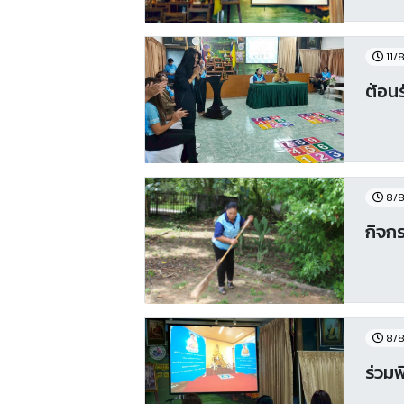
11/
ต้อน
8/8
กิจก
8/8
ร่วม