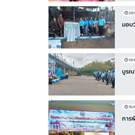
20/
มอบวั
19/
บูรณ
15/
การพ