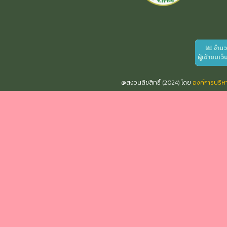
จำน
ผู้เข้าชมเว็
@สงวนลิขสิทธิ์ (2024) โดย
องค์การบริ