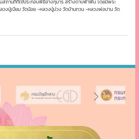
็นสถานที่ที่ใช้ประกอบพิธีย่างกุมาร สร้างดาบฟ้าฟื้น โดยมีพระ
ลวงปู่เนียม วัดน้อย -หลวงปู่ม่วง วัดบ้านทวน -หลวงพ่อปาน วัด
Next