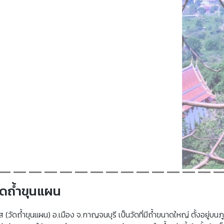
ัดถ้ำขุนแผน
(วัดถ้ำขุนแผน) อ.เมือง จ.กาญจนบุรี เป็นวัดที่มีถ้ำขนาดใหญ่ ตั้งอยู่บนภ