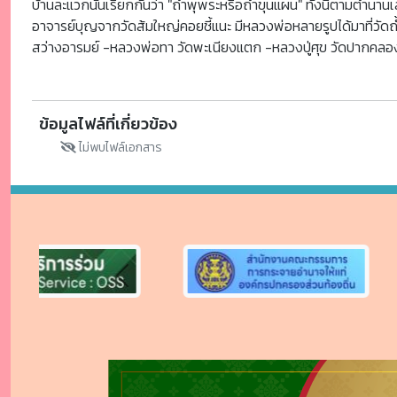
บ้านละแวกนั้นเรียกกันว่า "ถ้ำพุพระหรือถ้ำขุนแผน" ทั้งนี้ตามตำนาน
อาจารย์บุญจากวัดส้มใหญ่คอยชี้แนะ มีหลวงพ่อหลายรูปได้มาที่วัดถ้
สว่างอารมย์ -หลวงพ่อทา วัดพะเนียงแตก -หลวงปู่ศุข วัดปากคลอง
ข้อมูลไฟล์ที่เกี่ยวข้อง
ไม่พบไฟล์เอกสาร
Previous