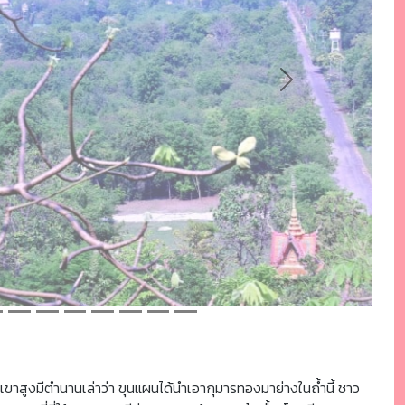
Next
ูเขาสูงมีตำนานเล่าว่า ขุนแผนได้นำเอากุมารทองมาย่างในถ้ำนี้ ชาว