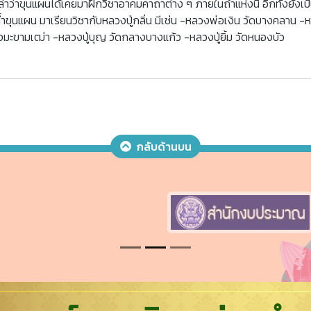
เล่าว่าขุนแผนได้เคยมาฝึกวิชาอาคมคาถาต่าง ๆ ภายในถ้ำแห่งนี้ อีกทั้งยังเป
ำขุนแผน มาเรียนวิชากับหลวงปู่กลิ่น มีเช่น -หลวงพ่อเงิน วัดบางคลาน -ห
มะขามเฒ่า -หลวงปู่บุญ วัดกลางบางแก้ว -หลวงปู่ยิ้ม วัดหนองบัว
กลับด้านบน