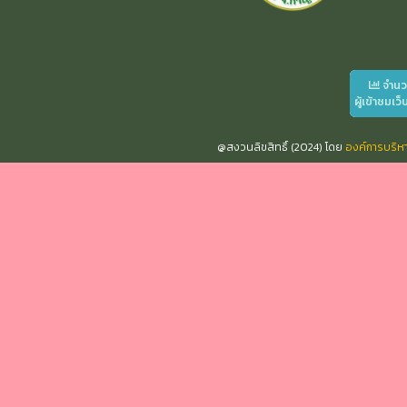
จำน
ผู้เข้าชมเว็
@สงวนลิขสิทธิ์ (2024) โดย
องค์การบริ