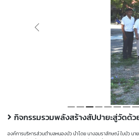
Previous
กิจกรรมรวมพลังสร้างสัปปายะสู่วัดด้ว
องค์การบริหารส่วนตำบลหนองบัว นำโดย นางอมราลักษณ์ ใบบัว นา