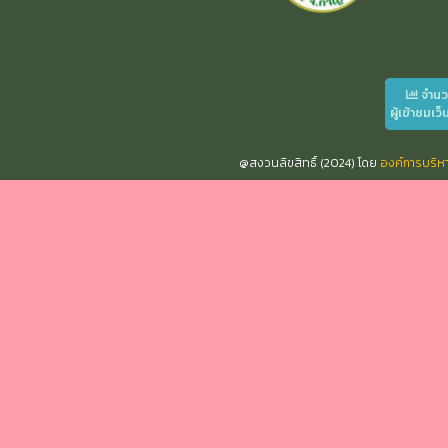
จำน
ผู้เข้าชมเว็
@สงวนลิขสิทธิ์ (2024) โดย
องค์การบริ