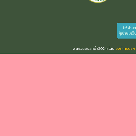
จำน
ผู้เข้าชมเว็
@สงวนลิขสิทธิ์ (2024) โดย
องค์การบริ