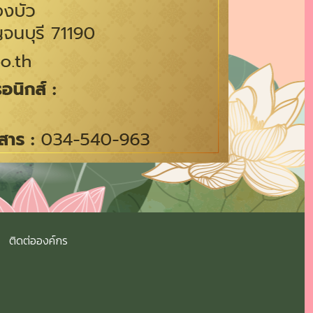
ติดต่อองค์กร