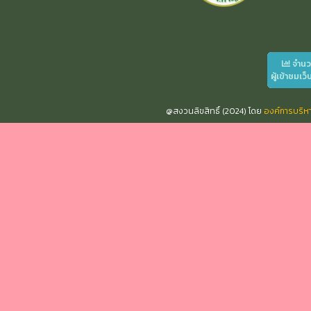
จำน
ผู้เข้าชมเว็
@สงวนลิขสิทธิ์ (2024) โดย
องค์การบริ