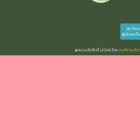
จำน
ผู้เข้าชมเว็
@สงวนลิขสิทธิ์ (2024) โดย
องค์การบริ